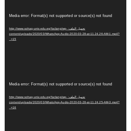
ي
د
م
Media error: Format(s) not supported or source(s) not found
ي
ش
و
تحميل الملف: http://www.sohag-univ.edu.eg/faclang/wp-
غ
content/uploads/2020/03/WhatsApp-Audio-2020-03-28-at-11.24.26-AM-1.mp4?
ل
_=15
ا
ل
ف
ي
د
م
Media error: Format(s) not supported or source(s) not found
ي
ش
و
تحميل الملف: http://www.sohag-univ.edu.eg/faclang/wp-
غ
content/uploads/2020/03/WhatsApp-Audio-2020-03-28-at-11.24.25-AM-3.mp4?
ل
_=16
ا
ل