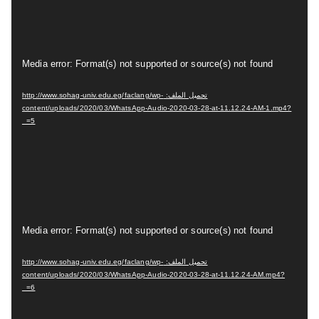
ف
ي
د
م
Media error: Format(s) not supported or source(s) not found
ي
ش
و
تحميل الملف: http://www.sohag-univ.edu.eg/faclang/wp-
غ
content/uploads/2020/03/WhatsApp-Audio-2020-03-28-at-11.12.24-AM-1.mp4?
ل
_=5
ا
ل
ف
ي
د
م
Media error: Format(s) not supported or source(s) not found
ي
ش
و
تحميل الملف: http://www.sohag-univ.edu.eg/faclang/wp-
غ
content/uploads/2020/03/WhatsApp-Audio-2020-03-28-at-11.12.24-AM.mp4?
ل
_=6
ا