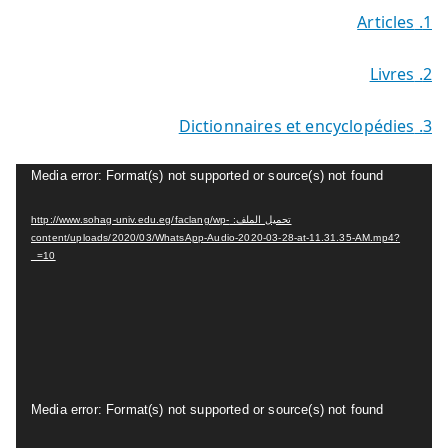
و
1. Articles
Livres
2.
3. Dictionnaires et encyclopédies
م
Media error: Format(s) not supported or source(s) not found
ش
تحميل الملف: http://www.sohag-univ.edu.eg/faclang/wp-
غ
content/uploads/2020/03/WhatsApp-Audio-2020-03-28-at-11.31.35-AM.mp4?
ل
_=10
ا
ل
ف
ي
د
م
Media error: Format(s) not supported or source(s) not found
ي
ش