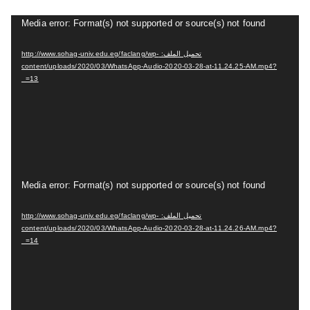
ي
و
م
Media error: Format(s) not supported or source(s) not found
ش
تحميل الملف: http://www.sohag-univ.edu.eg/faclang/wp-
غ
content/uploads/2020/03/WhatsApp-Audio-2020-03-28-at-11.24.25-AM.mp4?
ل
_=13
ا
ل
ف
ي
د
م
Media error: Format(s) not supported or source(s) not found
ي
ش
و
تحميل الملف: http://www.sohag-univ.edu.eg/faclang/wp-
غ
content/uploads/2020/03/WhatsApp-Audio-2020-03-28-at-11.24.26-AM.mp4?
ل
_=14
ا
ل
ف