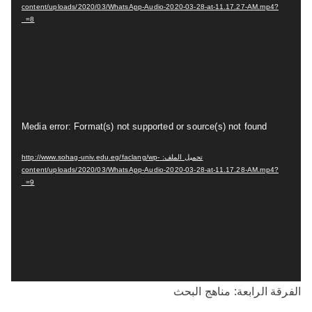
غ
content/uploads/2020/03/WhatsApp-Audio-2020-03-28-at-11.17.27-AM.mp4?
ل
_=8
ا
ل
ف
ي
د
م
Media error: Format(s) not supported or source(s) not found
ي
ش
و
تحميل الملف: http://www.sohag-univ.edu.eg/faclang/wp-
غ
content/uploads/2020/03/WhatsApp-Audio-2020-03-28-at-11.17.28-AM.mp4?
ل
_=9
ا
ل
ف
ي
د
الفرقة الرابعة: مناهج البحث
ي