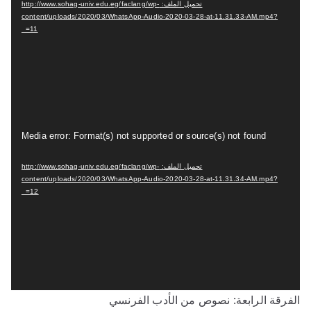
و
تحميل الملف: http://www.sohag-univ.edu.eg/faclang/wp-
غ
content/uploads/2020/03/WhatsApp-Audio-2020-03-28-at-11.31.33-AM.mp4?
ل
_=11
ا
ل
ف
ي
د
م
Media error: Format(s) not supported or source(s) not found
ي
ش
و
تحميل الملف: http://www.sohag-univ.edu.eg/faclang/wp-
غ
content/uploads/2020/03/WhatsApp-Audio-2020-03-28-at-11.31.34-AM.mp4?
ل
_=12
ا
ل
ف
ي
د
الفرقة الرابعة: نصوص من الأدب الفرنسي