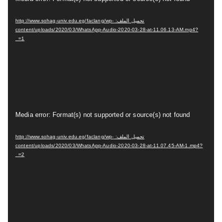
ش
تحميل الملف: http://www.sohag-univ.edu.eg/faclang/wp-
غ
content/uploads/2020/03/WhatsApp-Audio-2020-03-28-at-11.06.13-AM.mp4?
ل
_=1
ا
ل
ف
ي
د
م
Media error: Format(s) not supported or source(s) not found
ي
ش
و
تحميل الملف: http://www.sohag-univ.edu.eg/faclang/wp-
غ
content/uploads/2020/03/WhatsApp-Audio-2020-03-28-at-11.07.45-AM-1.mp4?
ل
_=2
ا
ل
ف
ي