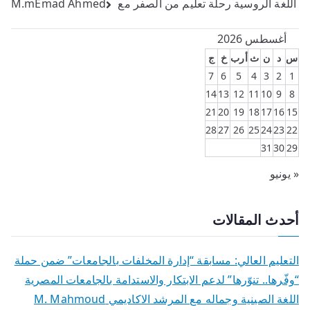
اللغة الروسية رحلة تعليم من الصفر مع M.mEmad Ahmed
المقالات
أغسطس 2026
س
د
ن
ث
أرب
خ
ج
7
6
5
4
3
2
1
14
13
12
11
10
9
8
21
20
19
18
17
16
15
28
27
26
25
24
23
22
31
30
29
« يونيو
أحدث المقالات
التعليم العالي: مسابقة “إدارة المخلفات بالجامعات” ضمن حملة
“وفّرها.. تنوّرها” لدعم الابتكار والاستدامة بالجامعات المصرية
اللغة الصينية وجماله مع المرشد الاكاديمي M. Mahmoud