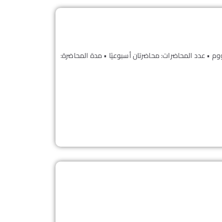
 • المدة: 24 ساعة شهريًا عبر تطبيق زووم • عدد المحاضرات: محاضرتان أسبوعيًا • مدة المحاضرة: