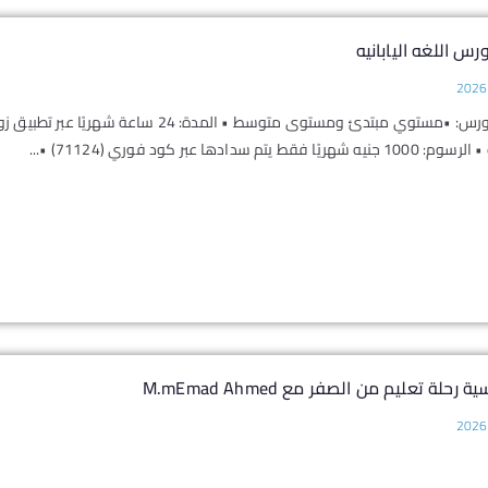
س اللغه اليابانيه
تفاصيل الكورس: •مستوي مبتدئ ومستوى متوسط
ط يتم سدادها عبر كود فوري (71124) •...
 رحلة تعليم من الصفر مع M.mEmad Ahmed