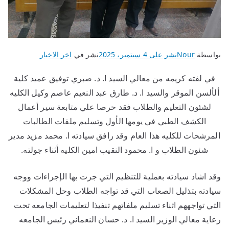
بواسطة
Nour
نشر على
4 سبتمبر، 2025
نشر في
اخر الاخبار
في لفته كريمه من معالي السيد ا. د. صبري توفيق عميد كلية
ألألسن الموقر والسيد ا. د. طارق عبد النعيم عاصم وكيل الكليه
لشئون التعليم والطلاب فقد حرصا علي متابعة سير أعمال
الكشف الطبي في يومها الأول وتسليم ملفات الطالبات
المرشحات للكليه هذا العام وقد رافق سيادته ا. محمد مزيد مدير
شئون الطلاب و ا. محمود النقيب امين الكليه أثناء جولته.
وقد اشاد سيادته بعملية للتنظيم التي جرت بها الإجراءات ووجه
سيادته بتذليل الصعاب التي قد تواجه الطلاب وحل المشكلات
التي تواجههم اثناء تسليم ملفاتهم تنفيذا لتعليمات الجامعه تحت
رعاية معالي الوزير السيد ا. د. حسان النعماني رئيس الجامعه