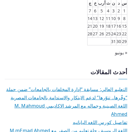
س
د
ن
ث
أرب
خ
ج
7
6
5
4
3
2
1
14
13
12
11
10
9
8
21
20
19
18
17
16
15
28
27
26
25
24
23
22
31
30
29
« يونيو
أحدث المقالات
التعليم العالي: مسابقة “إدارة المخلفات بالجامعات” ضمن حملة
“وفّرها.. تنوّرها” لدعم الابتكار والاستدامة بالجامعات المصرية
اللغة الصينية وجماله مع المرشد الاكاديمي M. Mahmoud
Ahmed
تفاصيل كورس اللغه اليابانيه
اللغة الروسية رحلة تعليم من الصفر مع M.mEmad Ahmed