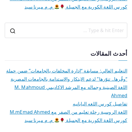
كورس اللغة الكورية مع الجميلة
م. م ميرنا سيد
S
e
a
أحدث المقالات
r
c
التعليم العالي: مسابقة “إدارة المخلفات بالجامعات” ضمن حملة
h
“وفّرها.. تنوّرها” لدعم الابتكار والاستدامة بالجامعات المصرية
f
اللغة الصينية وجماله مع المرشد الاكاديمي M. Mahmoud
o
Ahmed
r
تفاصيل كورس اللغه اليابانيه
:
اللغة الروسية رحلة تعليم من الصفر مع M.mEmad Ahmed
كورس اللغة الكورية مع الجميلة
م. م ميرنا سيد