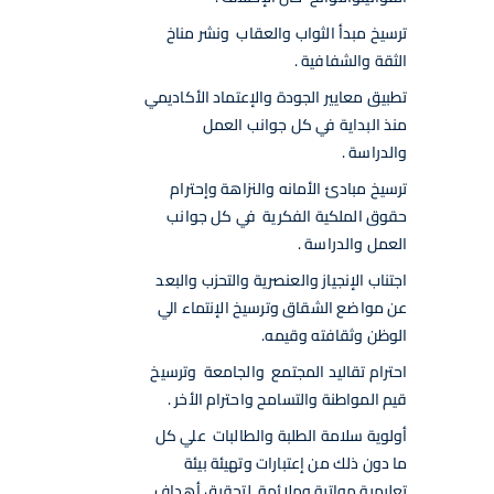
ترسيخ مبدأ الثواب والعقاب ونشر مناخ
الثقة والشفافية .
تطبيق معايير الجودة والإعتماد الأكاديمي
منذ البداية في كل جوانب العمل
والدراسة .
ترسيخ مبادئ الأمانه والنزاهة وإحترام
حقوق الملكية الفكرية في كل جوانب
العمل والدراسة .
اجتناب الإنجياز والعنصرية والتحزب والبعد
عن مواضع الشقاق وترسيخ الإنتماء الي
الوظن وثقافته وقيمه.
احترام تقاليد المجتمع والجامعة وترسيخ
قيم المواطنة والتسامح واحترام الأخر .
أولوية سلامة الطلبة والطالبات علي كل
ما دون ذلك من إعتبارات وتهيئة بيئة
تعليمية مواتية وملائمة لتحقيق أهداف