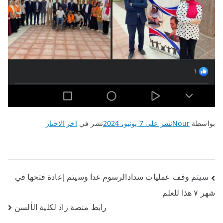
بواسطة
Nour
نشر على
7 يونيو، 2024
نشر في
اخر الاخبار
تصفّح
سيتم وقف عمليات سدادالرسوم غدا وسيتم إعادة فتحها في
شهر ٧ هذا للعلم
المقالات
رابط منصة زاد لكلية الألسن