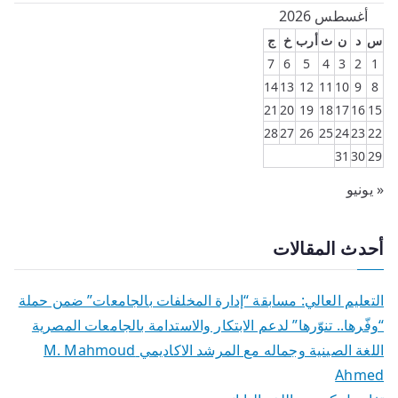
أغسطس 2026
س
د
ن
ث
أرب
خ
ج
7
6
5
4
3
2
1
14
13
12
11
10
9
8
21
20
19
18
17
16
15
28
27
26
25
24
23
22
31
30
29
« يونيو
أحدث المقالات
التعليم العالي: مسابقة “إدارة المخلفات بالجامعات” ضمن حملة
“وفّرها.. تنوّرها” لدعم الابتكار والاستدامة بالجامعات المصرية
اللغة الصينية وجماله مع المرشد الاكاديمي M. Mahmoud
Ahmed